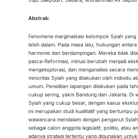
Juju Saepudin, Sabara, Muhammad Ali Saputr
Abstrak:
Fenomena marginalisasi kelompok Syiah yang t
lebih dalam. Pada masa lalu, hubungan antar
harmonis dan berdampingan. Mereka tidak dil
pasca-Reformasi, inklusi berubah menjadi ekskl
mengeksplorasi, dan menganalisis secara men
minoritas Syiah yang dilakukan oleh individu 
umum. Penelitian lapangan dilakukan pada tahu
cukup sering, yakni Bandung dan Jakarta. Di w
Syiah yang cukup besar, dengan kasus eksklusi 
ini merupakan studi kualitatif yang bertumpu p
wawancara mendalam dengan penganut Syiah ya
sebagai calon anggota legislatif, politisi, atau 
adanya strategi tertentu yang digunakan untuk me