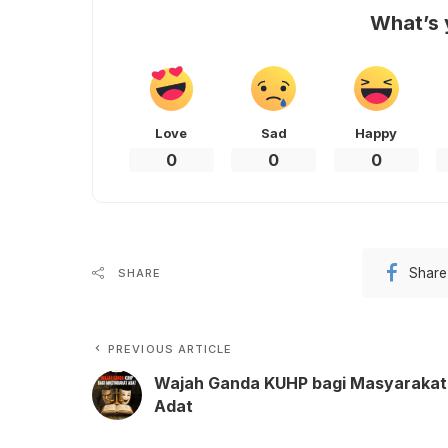
What’s 
Love
Sad
Happy
0
0
0
Share
SHARE
PREVIOUS ARTICLE
Wajah Ganda KUHP bagi Masyarakat
Adat