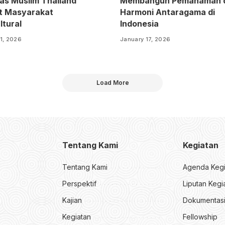
tas Muslim Thailand
Membangun Pemahaman 
t Masyarakat
Harmoni Antaragama di
ltural
Indonesia
1, 2026
January 17, 2026
Load More
Tentang Kami
Kegiatan
Tentang Kami
Agenda Kegi
Perspektif
Liputan Kegi
Kajian
Dokumentas
Kegiatan
Fellowship