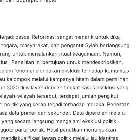
a, dan Suprapto Prapto
erjadi pasca-Reformasi sangat menarik untuk dikaji
a negara, masyarakat, dan penganut Syiah berlangsung
arang untuk menjalankan ritual keagamaan. Namun,
usi. Penelitian ini bertujuan untuk mendeskripsikan,
dalam fenomena tindakan eksklusi terhadap komunitas
atau kelompok melalui kampanye hitam dalam pemilihan
n 2020 di wilayah dengan tingkat kasus eksklusi yang
ilayah-wilayah tersebut, terdapat jumlah pengikut
politik yang kerap terjadi terhadap mereka. Penelitian
ada data primer dan sekunder. Data diperoleh melalui
ng secara langsung mengalami eksklusi politik
anggota partai politik. Hasil penelitian menunjukkan
ndiskualifikasi lawan politik melalui isu identitas