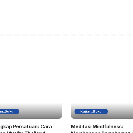
an_Buku
Kajian_Buku
gkap Persatuan: Cara
Meditasi Mindfulness: