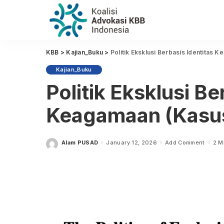
KBB
>
Kajian_Buku
>
Politik Eksklusi Berbasis Identitas 
Kajian_Buku
Politik Eksklusi Be
Keagamaan (Kasus 
Alam PUSAD
January 12, 2026
Add Comment
2 M
Posted
by