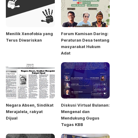
Menilik Xenofobia yang
Forum Kamisan Daring:
Terus Diwariskan
Peraturan Desa tentang
masyarakat Hukum
Adat
Negara Absen, Sindikat
Diskusi Virtual Bulanan:
Merajalela, rakyat
Mengenal dan
Dijual
Mendukung Gugus
Tugas KBB