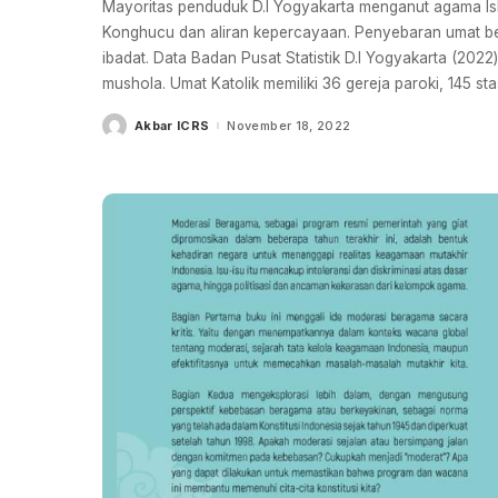
Mayoritas penduduk D.I Yogyakarta menganut agama Isla
Konghucu dan aliran kepercayaan. Penyebaran umat be
ibadat. Data Badan Pusat Statistik D.I Yogyakarta (202
mushola. Umat Katolik memiliki 36 gereja paroki, 145 st
Akbar ICRS
November 18, 2022
Posted
by