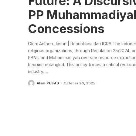
Future: A Discurs
PP Muhammadiyah
Concessions
Oleh: Anthon Jason | Republikasi dari ICRS The Indone
religious organizations, through Regulation 25/2024, p
PBNU and Muhammadiyah oversee resource extraction, t
become entangled. This policy forces a critical reckoning
industry.
...
Alam PUSAD
October 20, 2025
Posted
by