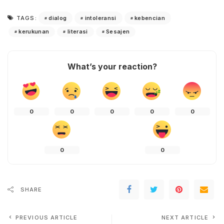
dialog
intoleransi
kebencian
TAGS:
kerukunan
literasi
Sesajen
What’s your reaction?
0
0
0
0
0
0
0
SHARE
PREVIOUS ARTICLE
NEXT ARTICLE