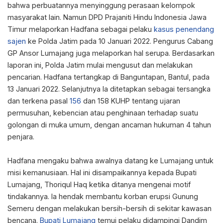
bahwa perbuatannya menyinggung perasaan kelompok
masyarakat lain. Namun DPD Prajaniti Hindu Indonesia Jawa
Timur melaporkan Hadfana sebagai pelaku
kasus penendang
sajen
ke Polda Jatim pada 10 Januari 2022. Pengurus Cabang
GP Ansor Lumajang juga melaporkan hal serupa. Berdasarkan
laporan ini, Polda Jatim mulai mengusut dan melakukan
pencarian. Hadfana tertangkap di Banguntapan, Bantul, pada
13 Januari 2022. Selanjutnya Ia ditetapkan sebagai tersangka
dan terkena pasal
156
dan 158 KUHP tentang ujaran
permusuhan, kebencian atau penghinaan terhadap suatu
golongan di muka umum, dengan ancaman hukuman 4 tahun
penjara.
Hadfana mengaku bahwa awalnya datang ke Lumajang untuk
misi kemanusiaan. Hal ini disampaikannya kepada Bupati
Lumajang, Thoriqul Haq ketika ditanya mengenai motif
tindakannya. Ia hendak membantu korban erupsi Gunung
Semeru dengan melakukan bersih-bersih di sekitar kawasan
bencana.
Bupati Lumajang
temui pelaku didampingi Dandim