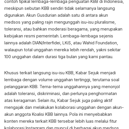
contoh tipikal lembaga-lembaga penguatan KBB di Indonesia,
meskipun sebutan KBB sendiri tidak selamanya langsung
digunakan. Akun Gusdurian adalah satu di antara akun
medsos yang paling rajin mengunggah isu-isu pluralisme,
toleransi, atau bahkan moderasi beragama, yang merupakan
kebijakan resmi pemerintah. Lembaga-lembaga sejenis
lainnya adalah DIAN/Interfidei, LKiS, atau Wahid Foundation,
walaupun total unggahan mereka lebih rendah, yakni sekitar
100 unggahan dalam durasi tiga bulan yang kami pantau.
Khusus terkait langsung isu-isu KBB, Kabar Sejuk menjadi
lembaga dengan volume unggahan tertinggi, terutama soal
pelanggaran KBB. Tema-tema unggahannya yang menonjol
adalah toleransi, diskriminasi, dan perlunya penghormatan
atas keragaman. Selain itu, Kabar Sejuk juga paling aktif
mengajak dan melakukan kolaborasi unggahan dengan akun-
akun anggota Koalisi KBB lainnya. Pola ini menyebabkan
konten mereka terkait KBB tersebar lebih luas melalui fitur
kolaborasi Instagram dan muncul di berbagai akun medsos