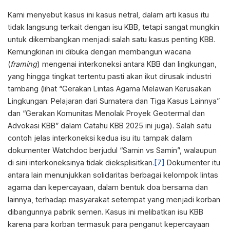
Kami menyebut kasus ini kasus netral, dalam arti kasus itu
tidak langsung terkait dengan isu KBB, tetapi sangat mungkin
untuk dikembangkan menjadi salah satu kasus penting KBB.
Kemungkinan ini dibuka dengan membangun wacana
(
framing
) mengenai interkoneksi antara KBB dan lingkungan,
yang hingga tingkat tertentu pasti akan ikut dirusak industri
tambang (lihat “Gerakan Lintas Agama Melawan Kerusakan
Lingkungan: Pelajaran dari Sumatera dan Tiga Kasus Lainnya”
dan “Gerakan Komunitas Menolak Proyek Geotermal dan
Advokasi KBB” dalam Catahu KBB 2025 ini juga). Salah satu
contoh jelas interkoneksi kedua isu itu tampak dalam
dokumenter Watchdoc berjudul “Samin vs Samin”, walaupun
di sini interkoneksinya tidak dieksplisitkan.
[7]
Dokumenter itu
antara lain menunjukkan solidaritas berbagai kelompok lintas
agama dan kepercayaan, dalam bentuk doa bersama dan
lainnya, terhadap masyarakat setempat yang menjadi korban
dibangunnya pabrik semen. Kasus ini melibatkan isu KBB
karena para korban termasuk para penganut kepercayaan