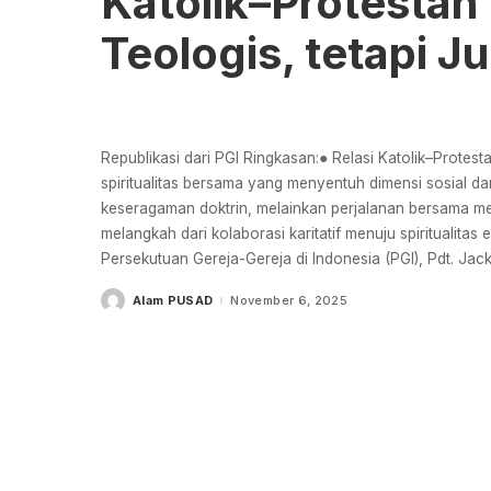
Katolik–Protestan
Teologis, tetapi J
Republikasi dari PGI Ringkasan:● Relasi Katolik–Protest
spiritualitas bersama yang menyentuh dimensi sosial d
keseragaman doktrin, melainkan perjalanan bersama me
melangkah dari kolaborasi karitatif menuju spiritualit
Persekutuan Gereja-Gereja di Indonesia (PGI), Pdt. J
Alam PUSAD
November 6, 2025
Posted
by