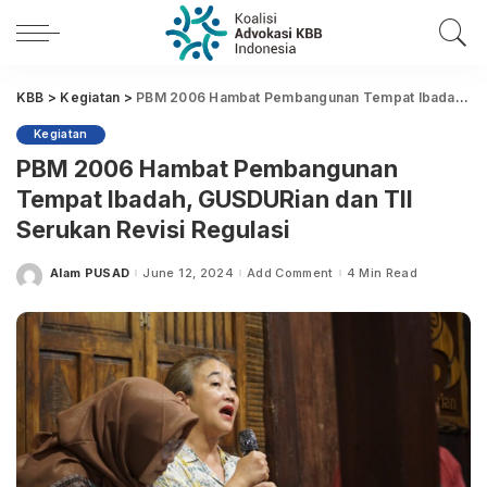
KBB
>
Kegiatan
>
PBM 2006 Hambat Pembangunan Tempat Ibadah, GUSDURian dan TII Serukan Revisi Regulasi
Kegiatan
PBM 2006 Hambat Pembangunan
Tempat Ibadah, GUSDURian dan TII
Serukan Revisi Regulasi
Alam PUSAD
June 12, 2024
Add Comment
4 Min Read
Posted
by