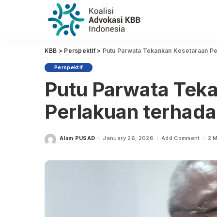
KBB
>
Perspektif
>
Putu Parwata Tekankan Kesetaraan Pe
Perspektif
Putu Parwata Tek
Perlakuan terhad
Alam PUSAD
January 26, 2026
Add Comment
2 
Posted
by