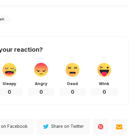
dah
your reaction?
Sleepy
Angry
Dead
Wink
0
0
0
0
 on Facebook
Share on Twitter