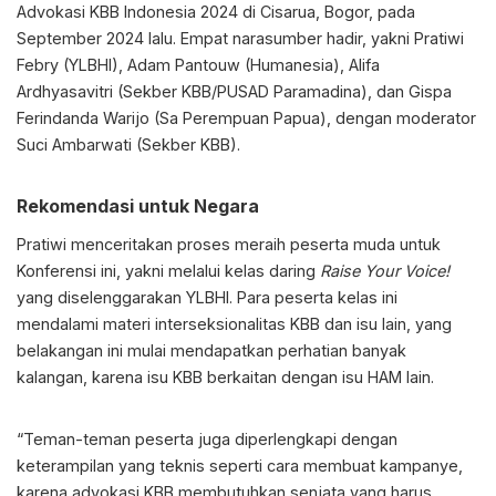
Advokasi KBB Indonesia 2024 di Cisarua, Bogor, pada
September 2024 lalu. Empat narasumber hadir, yakni Pratiwi
Febry (YLBHI), Adam Pantouw (Humanesia), Alifa
Ardhyasavitri (Sekber KBB/PUSAD Paramadina), dan Gispa
Ferindanda Warijo (Sa Perempuan Papua), dengan moderator
Suci Ambarwati (Sekber KBB).
Rekomendasi untuk Negara
Pratiwi menceritakan proses meraih peserta muda untuk
Konferensi ini, yakni melalui kelas daring
Raise Your Voice!
yang diselenggarakan YLBHI. Para peserta kelas ini
mendalami materi interseksionalitas KBB dan isu lain, yang
belakangan ini mulai mendapatkan perhatian banyak
kalangan, karena isu KBB berkaitan dengan isu HAM lain.
“Teman-teman peserta juga diperlengkapi dengan
keterampilan yang teknis seperti cara membuat kampanye,
karena advokasi KBB membutuhkan senjata yang harus